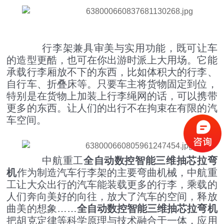
行李架兼具审美与实用功能，既可让车
的造型更酷，也可在你出游时派上大用场。它能
承载行李厢放不下的东西，比如体积大的行李、
自行车、折叠床等。只要车主将货物固定到位，
特别是在货物上加装上行李绳网的话，可以携带
四辊卷板机生产厂家 20年新四轴卷圆机报价
更多的东西。让人们的出行不在拘束在有限的汽
车空间。
中航重工
全自动数控智能三维抽芯拉弯
机
作为制造汽车行李架的主要弯曲机械，中航重
工让大众出行的汽车能装载更多的行李，乘载的
人们奔向美好的向往，放大了汽车的空间，释放
曲美的想象……
全自动数控智能三维抽芯拉弯机
大型卷板机厂家供应 四辊液压卷板设备
把胡克定律等科学原理与技术融合于一体，应用