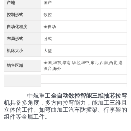
产地
国产
控制形式
数控
自动化程度
全自动
布局形式
卧式
中航重工 大型拉弯机
机床大小
大型
全国,华东,华南,华北,华中,东北,西南,西北,港
销售区域
澳台,海外
中航重工
全自动数控智能三维抽芯拉弯
机
具备多角度，多方向拉弯能力，能加工三维且
立体的工件。如弯曲加工汽车防撞梁、行李架的
组件等金属工件。
江苏中航重工厂家定制四轴数控型材弯曲机