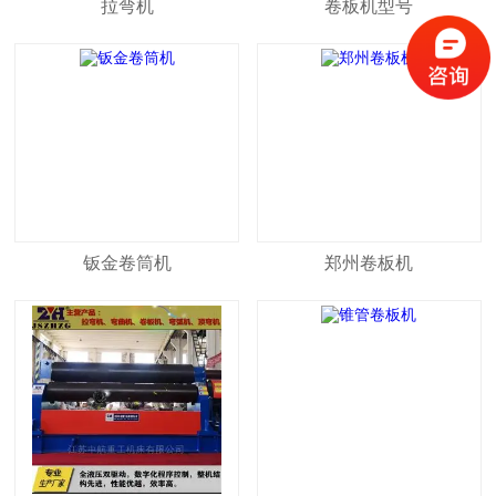
拉弯机
卷板机型号
钣金卷筒机
郑州卷板机