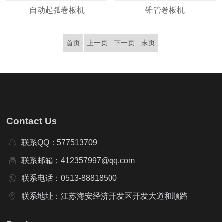
自动起弧卷板机
锥管卷板机
首页
上一页
下一页
末页
Contact Us
联系QQ：577513709
联系邮箱：412357997@qq.com
联系电话：0513-88818500
联系地址：江苏海安经济开发区开发大道和顺路