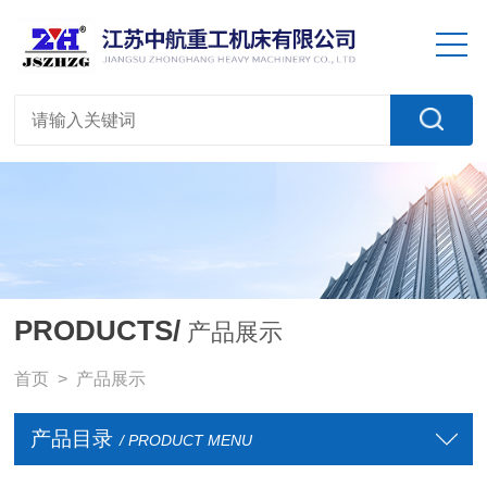
PRODUCTS/
产品展示
首页
> 产品展示
产品目录
/ PRODUCT MENU