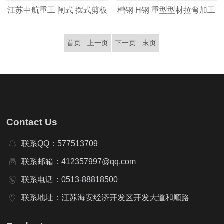
江苏中航重工 闸式 摆式剪板
槽钢 H钢 重型型材拉弯加工
机生产厂家
中心
首页
上一页
下一页
末页
Contact Us
联系QQ：577513709
联系邮箱：412357997@qq.com
联系电话：0513-88818500
联系地址：江苏海安经济开发区开发大道和顺路