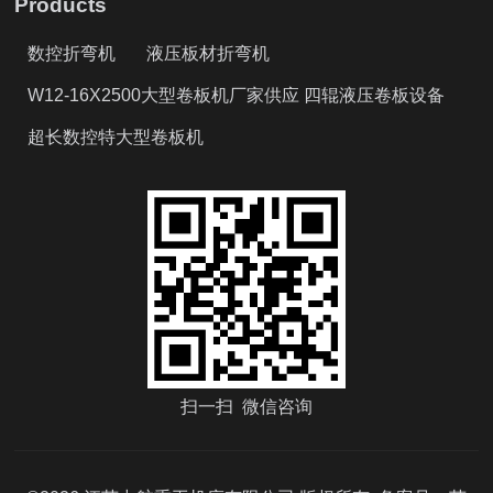
Products
数控折弯机
液压板材折弯机
W12-16X2500大型卷板机厂家供应 四辊液压卷板设备
超长数控特大型卷板机
扫一扫 微信咨询